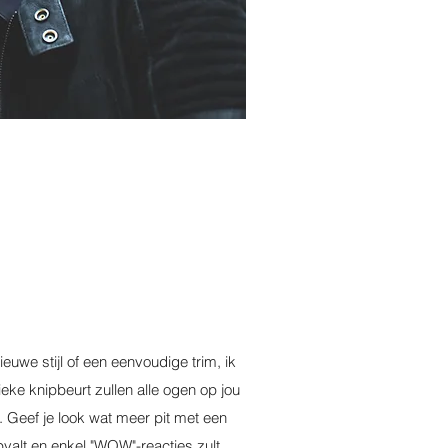
euwe stijl of een eenvoudige trim, ik
ieke knipbeurt zullen alle ogen op jou
l. Geef je look wat meer pit met een
valt en enkel "WOW"-reacties zult