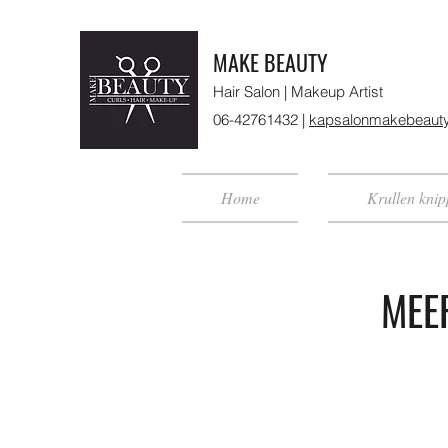
MAKE BEAUTY
Hair Salon | Makeup Artist
06-42761432 |
kapsalonmakebeaut
Home
Krullen kni
MEE